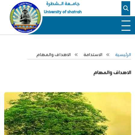
جامـــعة الــــشطرة
University of shatrah
الرئيسية
الاستدامة
الاهداف والمهام
الاهداف والمهام