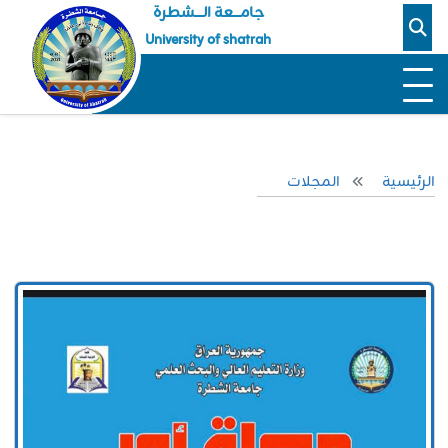
جامـــعة الــــشطرة
University of shatrah
الرئيسية
المجلات