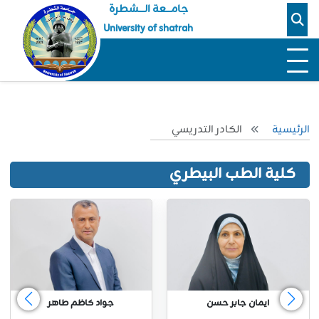
جامـــعة الــــشطرة
University of shatrah
الرئيسية
الكادر التدريسي
كلية الطب البيطري
ايمان جابر حسن
جواد كاظم طاهر