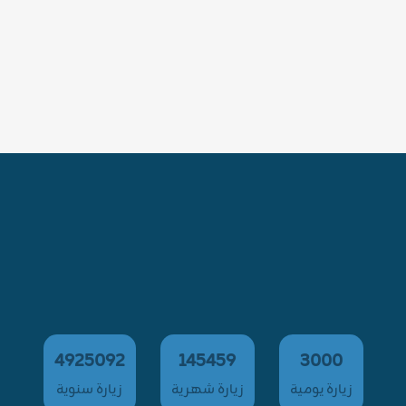
4925092
145459
3000
زيارة يومية
زيارة شهرية
زيارة سنوية