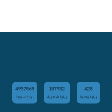
4937565
157932
428
زيارة يومية
زيارة شهرية
زيارة سنوية